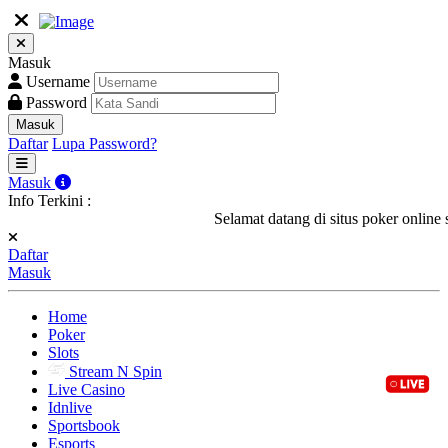
Masuk
Username
Password
Masuk
Daftar
Lupa Password?
Masuk
Info Terkini :
Selamat datang di situs poker onlin
Daftar
Masuk
Home
Poker
Slots
Stream N Spin
Live Casino
Idnlive
Sportsbook
Esports