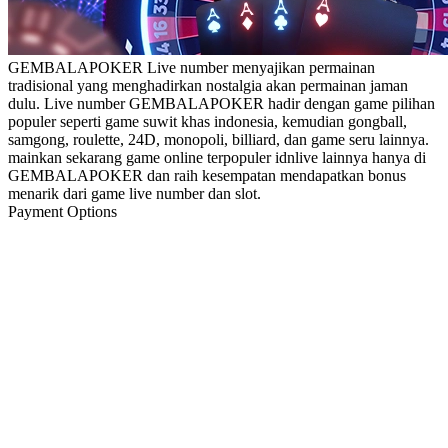
GEMBALAPOKER Live number menyajikan permainan
tradisional yang menghadirkan nostalgia akan permainan jaman
dulu. Live number GEMBALAPOKER hadir dengan game pilihan
populer seperti game suwit khas indonesia, kemudian gongball,
samgong, roulette, 24D, monopoli, billiard, dan game seru lainnya.
mainkan sekarang game online terpopuler idnlive lainnya hanya di
GEMBALAPOKER dan raih kesempatan mendapatkan bonus
menarik dari game live number dan slot.
Payment Options