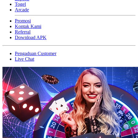
Togel
Arcade
Promosi
Kontak Kami
Referral
Download APK
Pengaduan Customer
Live Chat