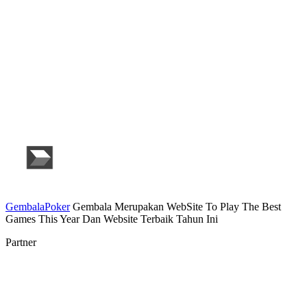
GembalaPoker
Gembala Merupakan WebSite To Play The Best
Games This Year Dan Website Terbaik Tahun Ini
Partner